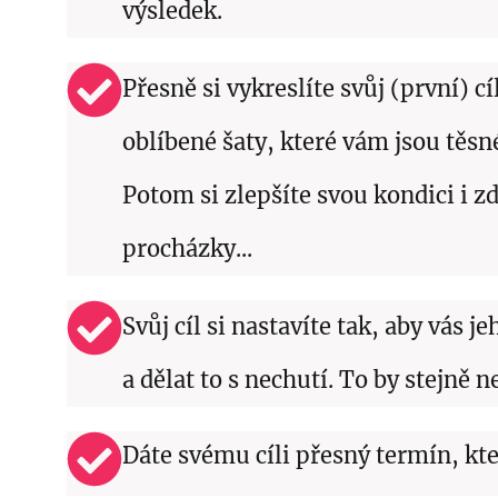
výsledek.
Přesně si vykreslíte svůj (první) c
oblíbené šaty, které vám jsou těsn
Potom si zlepšíte svou kondici i z
procházky...
Svůj cíl si nastavíte tak, aby vás 
a dělat to s nechutí. To by stejně 
Dáte svému cíli přesný termín, kte