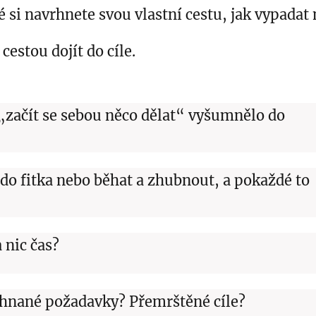
si navrhnete svou vlastní cestu, jak vypadat 
 cestou dojít do cíle.
 „začít se sebou něco dělat“ vyšumnělo do
t do fitka nebo běhat a zhubnout, a pokaždé to
 nic čas?
ehnané požadavky? Přemrštěné cíle?