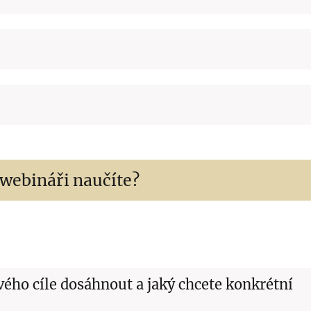
 webináři naučíte?
vého cíle dosáhnout a jaký chcete konkrétní