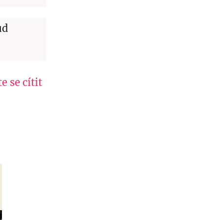
ud
 se cítit