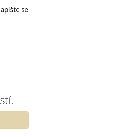
apište se
tí.