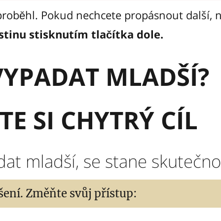
roběhl. Pokud nechcete propásnout další, n
istinu stisknutím tlačítka dole.
VYPADAT MLADŠÍ?
E SI CHYTRÝ CÍL
dat mladší, se stane skutečnos
ení. Změňte svůj přístup: