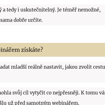
lný a tedy i uskutečnitelný. Je téměř nemožné,
 sama dobře určíte.
inářem získáte?
padat mladší reálně nastavit, jakou zvolit cestu
ohla svůj cíl vytyčit co nejpřesněji. K tomu v
pošlu už před samotným webinářem.