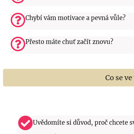
Chybí vám motivace a pevná vůle?
Přesto máte chuť začít znovu?
Co se ve
Uvědomíte si důvod, proč chcete s