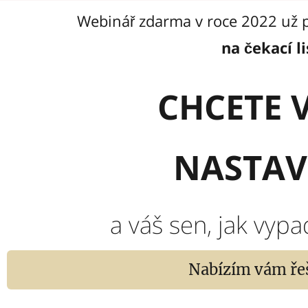
Webinář zdarma v roce 2022 už p
na čekací l
CHCETE 
NASTAVT
a váš sen, jak vypa
Nabízím vám řeš