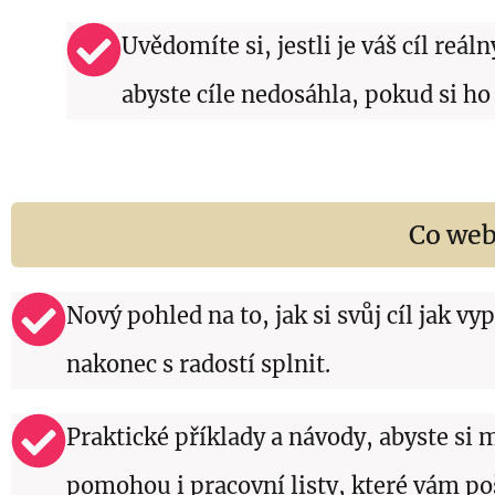
Uvědomíte si, jestli je váš cíl reá
abyste cíle nedosáhla, pokud si ho
Co web
Nový pohled na to, jak si svůj cíl jak vy
nakonec s radostí splnit.
Praktické příklady a návody, abyste si m
pomohou i pracovní listy, které vám 