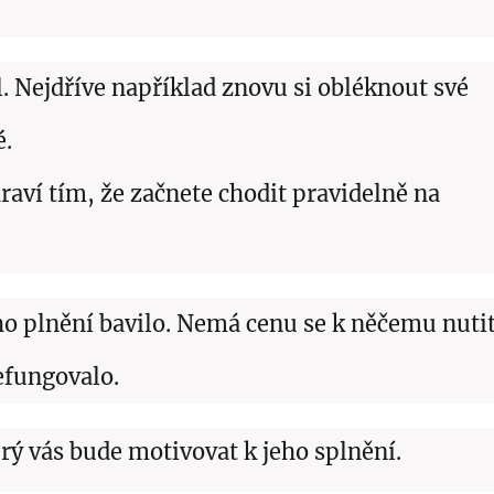
íl. Nejdříve například znovu si obléknout své
é.
draví tím, že začnete chodit pravidelně na
jeho plnění bavilo. Nemá cenu se k něčemu nuti
nefungovalo.
rý vás bude motivovat k jeho splnění.