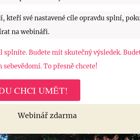
í, kteří své nastavené cíle opravdu splní, pok
rat na webináři.
l splníte. Budete mít skutečný výsledek. Budete
 sebevědomí. To přesně chcete!
DU CHCI UMĚT!
Webinář zdarma