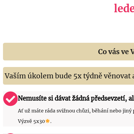
led
Co vás ve 
Vaším úkolem bude 5x týdně věnovat 
Nemusíte si dávat žádná předsevzetí, a
Ať už máte ráda svižnou chůzi, běhání nebo jiný
Výzvě 5x30
.