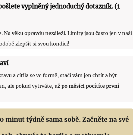
i pošlete vyplněný jednoduchý dotazník. (1
e. Na věku opravdu nezáleží. Limity jsou často jen v naší
hodobě zlepšit si svou kondici!
aví
vu a cítila se ve formě, stačí vám jen chtít a být
n, ale pokud vytrváte,
už po měsíci pocítíte první
50 minut týdně sama sobě. Začněte na své