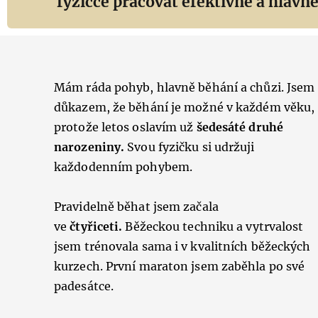
fyzičce pracovat efektivně a hlavně
Mám ráda pohyb, hlavně běhání a chůzi.
Jsem
důkazem,
že běhání je možné v každém věku,
protože letos oslavím už
šedesáté druhé
narozeniny.
Svou fyzičku si udržuji
každodenním pohybem.
Pravidelně běhat jsem začala
ve
čtyřiceti.
Běžeckou techniku a vytrvalost
jsem trénovala sama i v kvalitních běžeckých
kurzech. První maraton jsem zaběhla po své
padesátce.