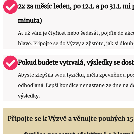
2x za měsíc leden, po 12.1. a po 31.1. m
minuta)
Ať už vám je čtyřicet nebo šedesát, pojďte do akc
hlavě. Připojte se do Výzvy a zjistěte, jak si dlou
Pokud budete vytrvalá, výsledky se dost
Abyste zlepšila svou fyzičku, měla zpevněnou posta
odhodlaná. Lepší kondice nenastane ze dne na de
výsledky.
Připojte se k Výzvě a věnujte pouhých 1