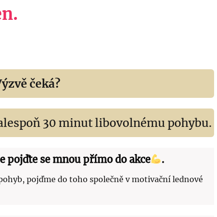
en.
Výzvě čeká?
alespoň 30 minut libovolnému pohybu.
le pojďte se mnou přímo do akce
.
 pohyb, pojďme do toho společně v motivační lednové