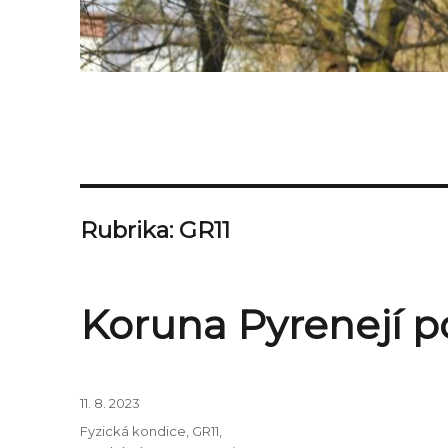
Rubrika:
GR11
Koruna Pyrenejí p
Publikováno:
11. 8. 2023
Rubriky:
Fyzická kondice
,
GR11
,