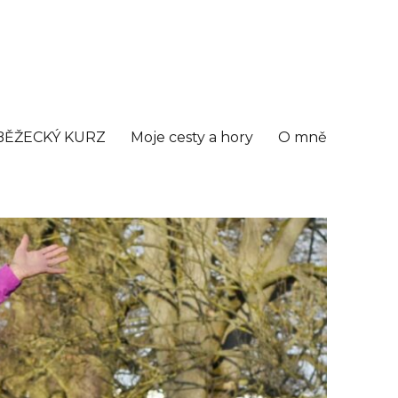
BĚŽECKÝ KURZ
Moje cesty a hory
O mně