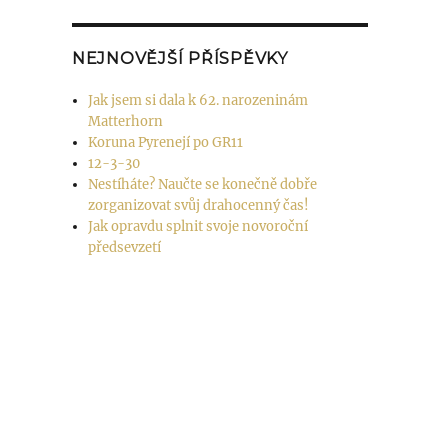
NEJNOVĚJŠÍ PŘÍSPĚVKY
Jak jsem si dala k 62. narozeninám
Matterhorn
Koruna Pyrenejí po GR11
12-3-30
Nestíháte? Naučte se konečně dobře
zorganizovat svůj drahocenný čas!
Jak opravdu splnit svoje novoroční
předsevzetí