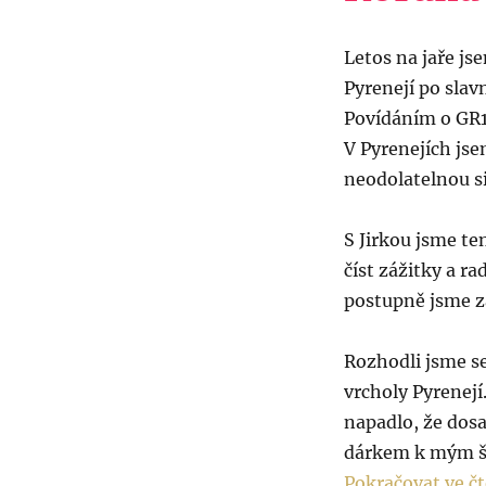
Letos na jaře js
Pyrenejí po sla
Povídáním o GR1
V Pyrenejích jse
neodolatelnou si
S Jirkou jsme te
číst zážitky a ra
postupně jsme za
Rozhodli jsme se
vrcholy Pyrenejí
napadlo, že dos
dárkem k mým še
Pokračovat ve čt