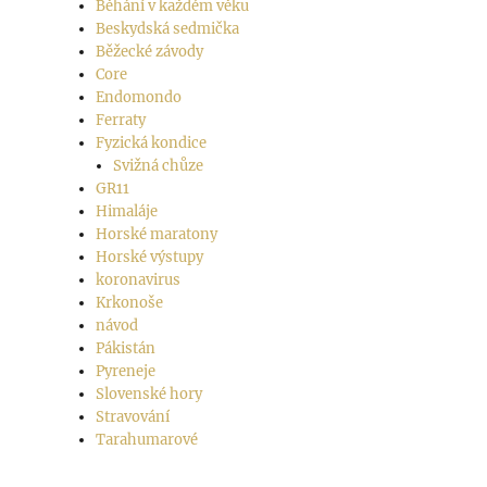
Běhání v každém věku
Beskydská sedmička
Běžecké závody
Core
Endomondo
Ferraty
Fyzická kondice
Svižná chůze
GR11
Himaláje
Horské maratony
Horské výstupy
koronavirus
Krkonoše
návod
Pákistán
Pyreneje
Slovenské hory
Stravování
Tarahumarové