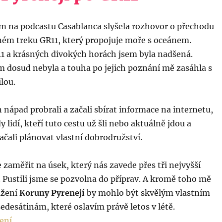
em na podcastu Casablanca slyšela rozhovor o přechodu
vném treku GR11, který propojuje moře s oceánem.
1 a krásných divokých horách jsem byla nadšená.
m dosud nebyla a touha po jejich poznání mě zasáhla s
lou.
n nápad probrali a začali sbírat informace na internetu,
dy lidí, kteří tuto cestu už šli nebo aktuálně jdou a
čali plánovat vlastní dobrodružství.
 zaměřit na úsek, který nás zavede přes tři nejvyšší
. Pustili jsme se pozvolna do příprav. A kromě toho mě
ažení
Koruny Pyrenejí
by mohlo být skvělým vlastním
desátinám, které oslavím právě letos v létě.
„Koruna Pyrenejí po GR11“
ení