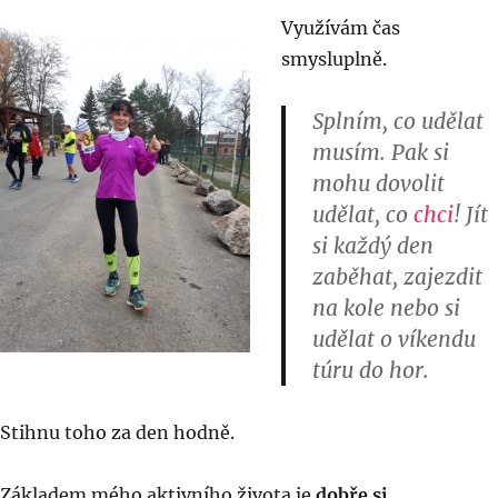
Využívám čas
smysluplně.
Splním, co udělat
musím
. Pak si
mohu
dovolit
udělat
, co
chci
! Jít
si každý den
zaběhat, zajezdit
na kole nebo si
udělat o víkendu
túru do hor.
Stihnu toho za den hodně.
Základem mého aktivního života je
dobře si