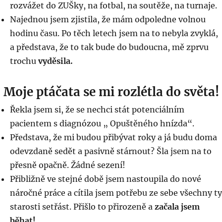
rozvážet do ZUŠky, na fotbal, na soutěže, na turnaje.
Najednou jsem zjistila, že mám odpoledne volnou
hodinu času. Po těch letech jsem na to nebyla zvyklá,
a představa, že to tak bude do budoucna, mě zprvu
trochu
vyděsila.
Moje ptáčata se mi rozlétla do světa!
Řekla jsem si, že se nechci stát potenciálním
pacientem s diagnózou „ Opuštěného hnízda“.
Představa, že mi budou přibývat roky a já budu doma
odevzdaně sedět a pasivně stárnout? Šla jsem na to
přesně opačně. Žádné sezení!
Přibližně ve stejné době jsem nastoupila do nové
náročné práce a cítila jsem potřebu ze sebe všechny ty
starosti setřást. Přišlo to přirozeně a
začala jsem
běhat!