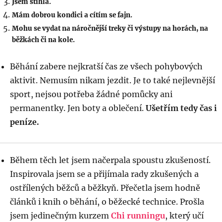
Jsem štíhlá.
Mám dobrou kondici a cítím se fajn.
Mohu se vydat na náročnější treky či výstupy na horách, na
běžkách či na kole.
Běhání zabere nejkratší čas ze všech pohybových
aktivit. Nemusím nikam jezdit. Je to také nejlevnější
sport, nejsou potřeba žádné pomůcky ani
permanentky. Jen boty a oblečení.
Ušetřím tedy čas i
peníze.
Během těch let jsem načerpala spoustu zkušeností.
Inspirovala jsem se a přijímala rady zkušených a
ostřílených běžců a běžkyň. Přečetla jsem hodně
článků i knih o běhání, o běžecké technice. Prošla
jsem jedinečným kurzem
Chi runningu
, který učí