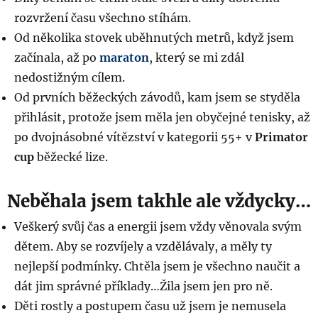
rozvržení času všechno stíhám.
Od několika stovek uběhnutých metrů, když jsem
začínala, až po
maraton
, který se mi zdál
nedostižným cílem.
Od prvních běžeckých závodů, kam jsem se styděla
přihlásit, protože jsem měla jen obyčejné tenisky, až
po dvojnásobné vítězství v kategorii 55+ v
Primator
cup
běžecké lize.
Neběhala jsem takhle ale vždycky…
Veškerý svůj čas a energii jsem vždy věnovala svým
dětem. Aby se rozvíjely a vzdělávaly, a měly ty
nejlepší podmínky. Chtěla jsem je všechno naučit a
dát jim správné příklady…Žila jsem jen pro ně.
Děti rostly a postupem času už jsem je nemusela