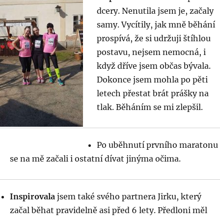
dcery. Nenutila jsem je, začaly
samy. Vycítily, jak mně běhání
prospívá, že si udržuji štíhlou
postavu, nejsem nemocná, i
když dříve jsem občas bývala.
Dokonce jsem mohla po pěti
letech přestat brát prášky na
tlak. Běháním se mi zlepšil.
Po uběhnutí prvního maratonu
se na mě začali i ostatní dívat jinýma očima.
Inspirovala
jsem také svého partnera Jirku, který
začal běhat pravidelně asi před 6 lety. Předloni měl