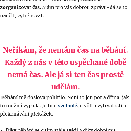
zorganizovat čas
. Mám pro vás dobrou zprávu-dá se to
naučit, vytrénovat.
Neříkám, že nemám čas na běhání.
Každý z nás v této uspěchané době
nemá čas. Ale já si ten čas prostě
udělám.
Běhání
mě doslova pohltilo. Není to jen pot a dřina, jak
to možná vypadá. Je to o
svobodě
,
o vůli a vytrvalosti, o
překonávání překážek.
Díky běhání se cítím stále svěží a díky dobrému