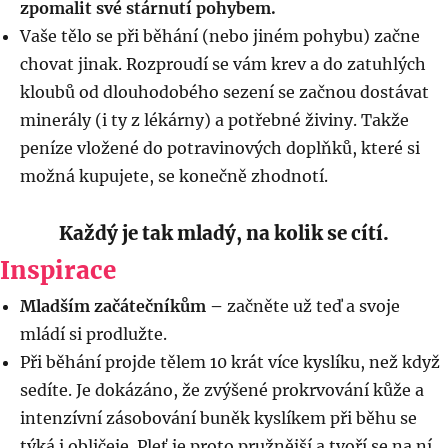
zpomalit své stárnutí pohybem.
Vaše tělo se při běhání (nebo jiném pohybu) začne
chovat jinak. Rozproudí se vám krev a do zatuhlých
kloubů od dlouhodobého sezení se začnou dostávat
minerály (i ty z lékárny) a potřebné živiny. Takže
peníze vložené do potravinových doplňků, které si
možná kupujete, se konečně zhodnotí.
Každý je tak mladý, na kolik se cítí.
Inspirace
Mladším začátečníkům –
začněte už teď a svoje
mládí si prodlužte.
Při běhání projde tělem 10 krát více kyslíku, než když
sedíte. Je dokázáno, že zvýšené prokrvování kůže a
intenzívní zásobování buněk kyslíkem při běhu se
týká i obličeje. Pleť je proto pružnější a tvoří se na ní