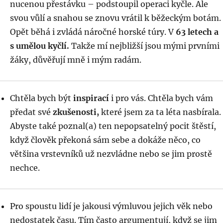
nucenou přestávku – podstoupil operaci kyčle. Ale
svou vůlí a snahou se znovu vrátil k běžeckým botám.
Opět běhá i zvládá náročné horské túry. V
63 letech a
s umělou kyčlí.
Takže mí nejbližší jsou mými prvními
žáky, důvěřují mně i mým radám.
Chtěla bych být
inspirací
i pro vás. Chtěla bych vám
předat své
zkušenosti,
které jsem za ta léta nasbírala.
Abyste také poznal(a) ten nepopsatelný pocit štěstí,
když člověk překoná sám sebe a dokáže něco, co
většina vrstevníků už nezvládne nebo se jim prostě
nechce.
Pro spoustu lidí je jakousi výmluvou jejich věk nebo
nedostatek času. Tím často argumentují, když se jim