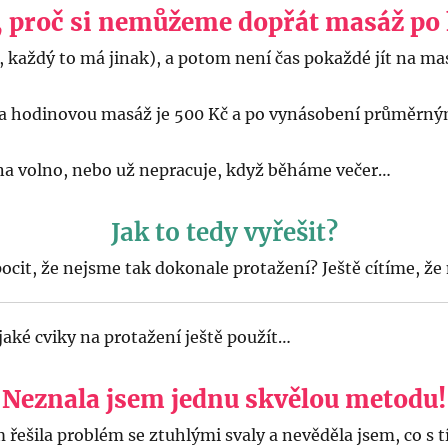
 proč si nemůžeme dopřát masáž po k
, každý to má jinak), a potom není čas pokaždé jít na 
za hodinovou masáž je 500 Kč a po vynásobení průměrný
na volno, nebo už nepracuje, když běháme večer…
Jak to tedy vyřešit?
cit, že nejsme tak dokonale protažení? Ještě cítíme, že 
jaké cviky na protažení ještě použít…
Neznala jsem jednu skvělou metodu!
řešila problém se ztuhlými svaly a nevěděla jsem, co s t