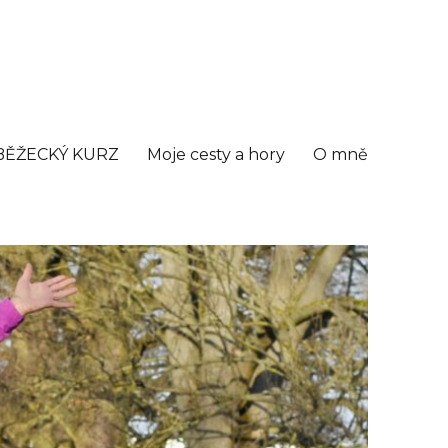
BĚŽECKÝ KURZ
Moje cesty a hory
O mně