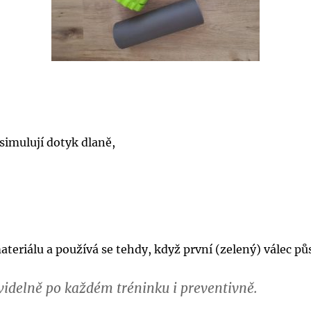
simulují dotyk dlaně,
teriálu a používá se tehdy, když první (zelený) válec půs
idelně po každém tréninku i preventivně.