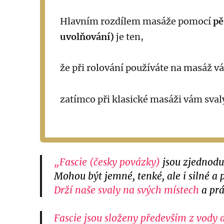
Hlavním rozdílem masáže pomocí
pě
uvolňování)
je ten,
že při rolování používáte na masáž vá
zatímco při klasické masáži vám sval
„Fascie (česky povázky)
jsou zjednoduš
Mohou být jemné, tenké, ale i silné a p
D
rží naše svaly na svých místech
a pr
Fascie jsou složeny především z vody 