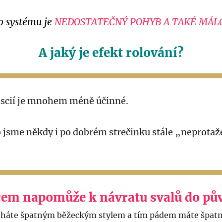
o systému je
NEDOSTATEČNÝ POHYB A TAKÉ MÁLO
A jaký je efekt rolování?
ascií je mnohem méně účinné.
 jsme někdy i po dobrém strečinku stále „neprotaže
lcem napomůže k návratu svalů do pův
ěháte špatným běžeckým stylem a tím pádem máte špatné 