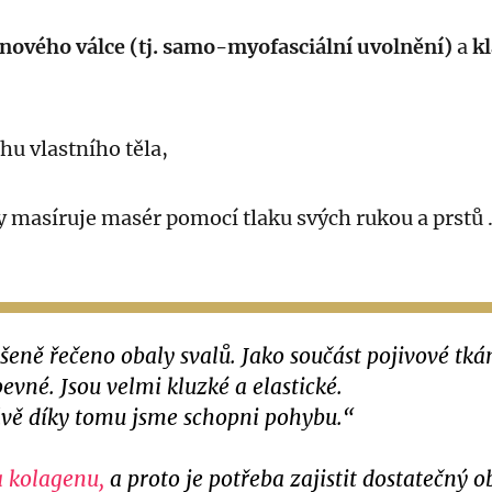
nového válce (tj. samo-myofasciální uvolnění)
a
k
hu vlastního těla,
y masíruje masér pomocí tlaku svých rukou a prstů 
eně řečeno obaly svalů. Jako součást pojivové tkán
evné. Jsou velmi kluzké a elastické.
ávě díky tomu jsme schopni pohybu.“
a kolagenu,
a proto je potřeba zajistit dostatečný o