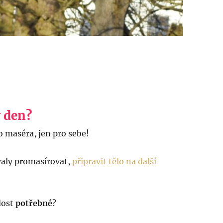
 den?
o maséra, jen pro sebe!
valy promasírovat,
připravit tělo na další
dost
potřebné
?