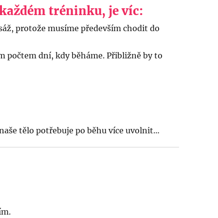
aždém tréninku, je víc:
masáž, protože musíme především chodit do
m počtem dní, kdy běháme. Přibližně by to
naše tělo potřebuje po běhu více uvolnit…
ím.