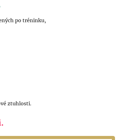
?
žených po tréninku,
vé ztuhlosti.
.