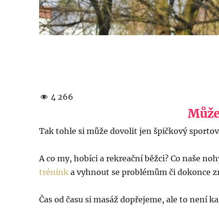
4 266
Může
Tak tohle si může dovolit jen špičkový sportov
A co my, hobíci a rekreační běžci? Co naše noh
trénink
a vyhnout se problémům či dokonce zr
Čas od času si masáž dopřejeme, ale to není ka