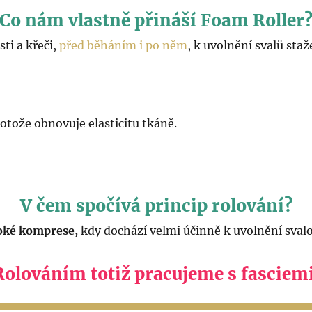
Co nám vlastně přináší Foam Roller
sti a křeči,
před běháním i po něm
, k uvolnění svalů sta
otože obnovuje elasticitu tkáně.
V čem spočívá princip rolování?
oké komprese,
kdy dochází velmi účinně k uvolnění svalo
Rolováním totiž pracujeme s fasciemi