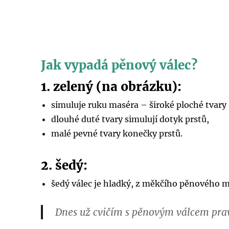
Jak vypadá pěnový válec?
1. zelený (na obrázku):
simuluje ruku maséra – široké ploché tvary 
dlouhé duté tvary simulují dotyk prstů,
malé pevné tvary konečk
y prstů.
2. šedý:
šedý válec je hladký, z měkčího pěnového ma
Dnes už cvičím s pěnovým válcem prav