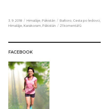
Publikováno:
Rubriky:
Štítky:
3. 9. 2018
Himaláje
,
Pákistán
Baltoro
,
Cesta po ledovci
,
u
Himaláje
,
Karakoram
,
Pákistán
21 komentářů
textu
s
názvem
Držím
palce
FACEBOOK
hrdinům
na
Nanga
Parbat!!!