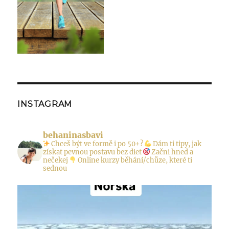
INSTAGRAM
behaninasbavi
Chceš být ve formě i po 50+?
Dám ti tipy, jak
získat pevnou postavu bez diet
Začni hned a
nečekej
Online kurzy běhání/chůze, které ti
sednou