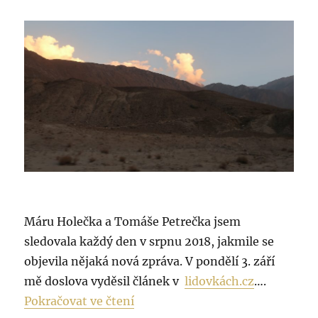
Máru Holečka a Tomáše Petrečka jsem
sledovala každý den v srpnu 2018, jakmile se
objevila nějaká nová zpráva. V pondělí 3. září
mě doslova vyděsil článek v
lidovkách.cz
….
„Držím palce hrdinům na Nanga 
Pokračovat ve čtení