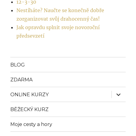
12-3-30
Nestíháte? Naučte se konečně dobře
zorganizovat svůj drahocenný čas!
Jak opravdu splnit svoje novoroční
předsevzetí
BLOG
ZDARMA
Zobrazit
ONLINE KURZY
podřazen
položky
BĚŽECKÝ KURZ
Moje cesty a hory