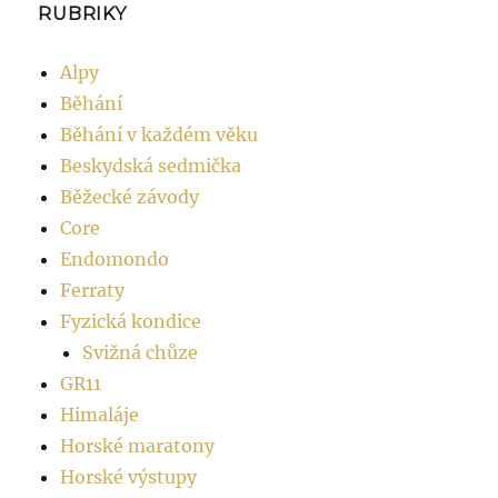
RUBRIKY
Alpy
Běhání
Běhání v každém věku
Beskydská sedmička
Běžecké závody
Core
Endomondo
Ferraty
Fyzická kondice
Svižná chůze
GR11
Himaláje
Horské maratony
Horské výstupy