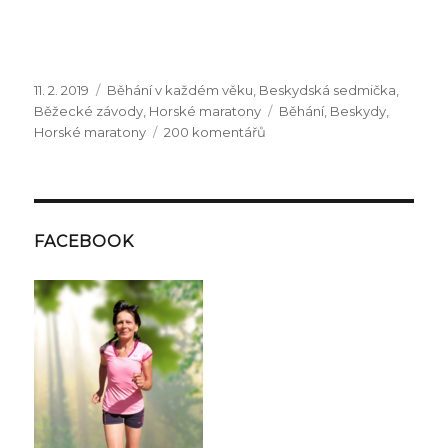
Publikováno:
Rubriky:
11. 2. 2019
Běhání v každém věku
,
Beskydská sedmička
,
Štítky:
Běžecké závody
,
Horské maratony
Běhání
,
Beskydy
,
u
Horské maratony
200 komentářů
textu
s
názvem
B7
neboli
FACEBOOK
Beskydská
sedmička