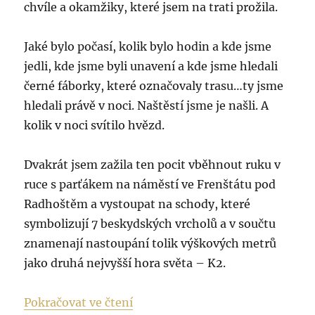
chvíle a okamžiky, které jsem na trati prožila.
Jaké bylo počasí, kolik bylo hodin a kde jsme
jedli, kde jsme byli unavení a kde jsme hledali
černé fáborky, které označovaly trasu…ty jsme
hledali právě v noci. Naštěstí jsme je našli. A
kolik v noci svítilo hvězd.
Dvakrát jsem zažila ten pocit vběhnout ruku v
ruce s parťákem na náměstí ve Frenštátu pod
Radhoštěm a vystoupat na schody, které
symbolizují 7 beskydských vrcholů a v součtu
znamenají nastoupání tolik výškových metrů
jako druhá nejvyšší hora světa – K2.
„B7 neboli Beskydská sedmička
Pokračovat ve čtení