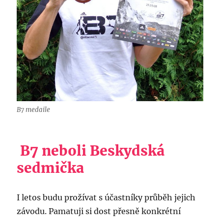
B7 medaile
B7 neboli
Beskydská
sedmi
čka
I letos budu prožívat s účastníky průběh jejich
závodu. Pamatuji si dost přesně konkrétní