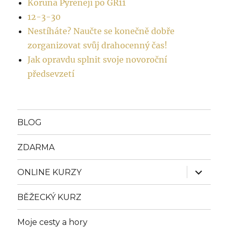
Koruna Pyrenejí po GR11
12-3-30
Nestíháte? Naučte se konečně dobře
zorganizovat svůj drahocenný čas!
Jak opravdu splnit svoje novoroční
předsevzetí
BLOG
ZDARMA
Zobrazit
ONLINE KURZY
podřazen
položky
BĚŽECKÝ KURZ
Moje cesty a hory