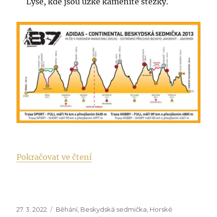
Lysé, kde jsou úzké kamenité stezky.
„10 rad, jak dojít do cíle B7“
Pokračovat ve čtení
Publikováno:
Rubriky:
27. 3. 2022
Běhání
,
Beskydská sedmička
,
Horské