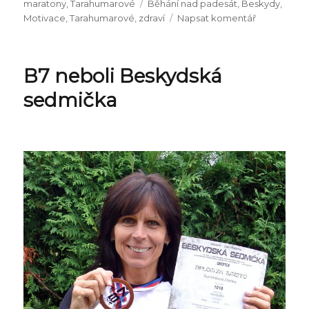
Štítky:
maratony
,
Tarahumarové
Běhání nad padesát
,
Beskydy
,
pro
Motivace
,
Tarahumarové
,
zdraví
Napsat komentář
text
s
názvem
B7 neboli Beskydská
10
rad,
sedmička
jak
dojít
do
cíle
B7