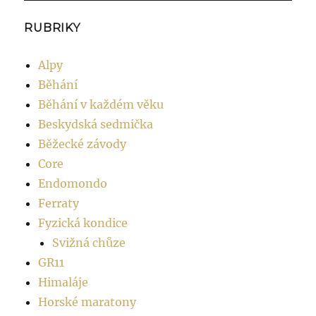
RUBRIKY
Alpy
Běhání
Běhání v každém věku
Beskydská sedmička
Běžecké závody
Core
Endomondo
Ferraty
Fyzická kondice
Svižná chůze
GR11
Himaláje
Horské maratony