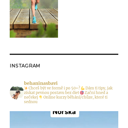
INSTAGRAM
behaninasbavi
Chceš být ve formě i po 50+?
Dám ti tipy, jak
získat pevnou postavu bez diet
Začni hned a
nečekej
Online kurzy běhání/chůze, které ti
sednou