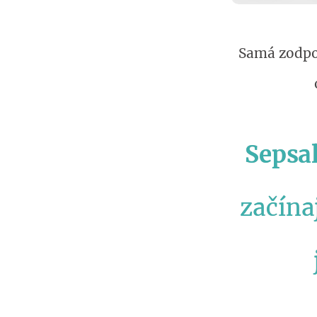
Samá zodpo
Sepsa
začína