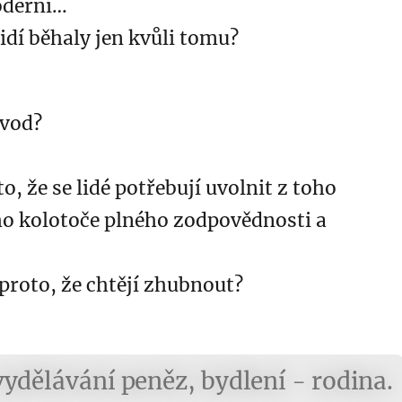
oderní…
lidí běhaly jen kvůli tomu?
ůvod?
o, že se lidé potřebují uvolnit z toho
o kolotoče plného zodpovědnosti a
proto, že chtějí zhubnout?
vydělávání peněz, bydlení - rodina.