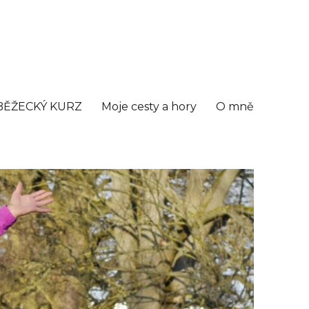
BĚŽECKÝ KURZ
Moje cesty a hory
O mně