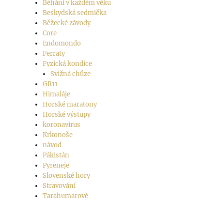
Běhání v každém věku
Beskydská sedmička
Běžecké závody
Core
Endomondo
Ferraty
Fyzická kondice
Svižná chůze
GR11
Himaláje
Horské maratony
Horské výstupy
koronavirus
Krkonoše
návod
Pákistán
Pyreneje
Slovenské hory
Stravování
Tarahumarové