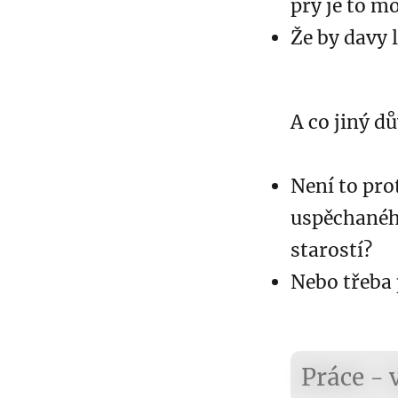
prý je to m
Že by davy 
A co jiný d
Není to prot
uspěchanéh
starostí?
Nebo třeba 
Práce - 