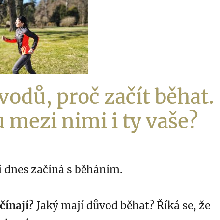
vodů, proč začít běhat.
u mezi nimi i ty vaše?
idí dnes začíná s běháním.
čínají?
Jaký mají důvod běhat? Říká se, že