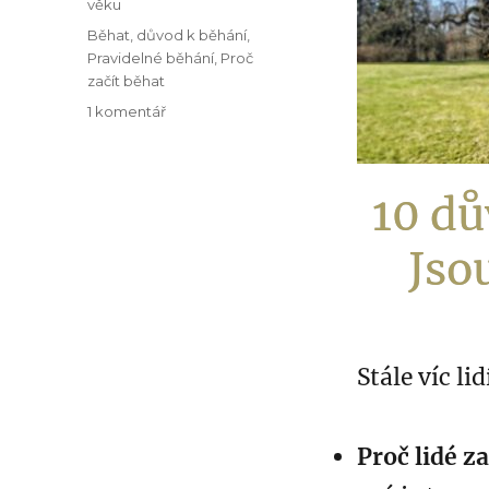
věku
Běhat
,
důvod k běhání
,
Pravidelné běhání
,
Proč
začít běhat
1 komentář
10 dů
Jso
Stále víc l
Proč lidé za