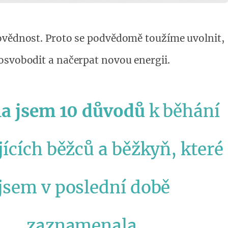
vědnost. Proto se podvědomě toužíme uvolnit,
osvobodit a načerpat novou energii.
la jsem 10 důvodů
k běhání
jících běžců a běžkyň, které
jsem v poslední době
zaznamenala.