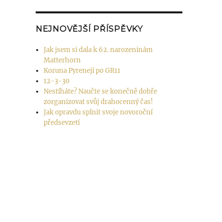
NEJNOVĚJŠÍ PŘÍSPĚVKY
Jak jsem si dala k 62. narozeninám
Matterhorn
Koruna Pyrenejí po GR11
12-3-30
Nestíháte? Naučte se konečně dobře
zorganizovat svůj drahocenný čas!
Jak opravdu splnit svoje novoroční
předsevzetí