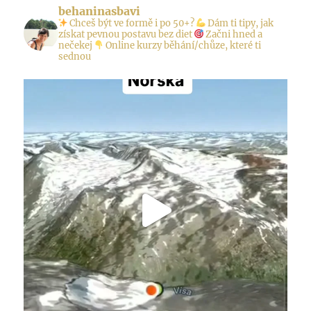
behaninasbavi
Chceš být ve formě i po 50+?
Dám ti tipy, jak
získat pevnou postavu bez diet
Začni hned a
nečekej
Online kurzy běhání/chůze, které ti
sednou