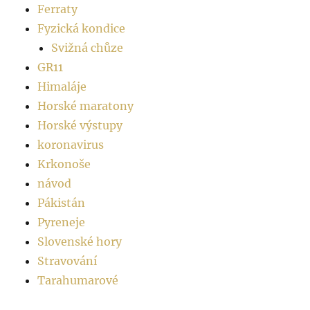
Ferraty
Fyzická kondice
Svižná chůze
GR11
Himaláje
Horské maratony
Horské výstupy
koronavirus
Krkonoše
návod
Pákistán
Pyreneje
Slovenské hory
Stravování
Tarahumarové