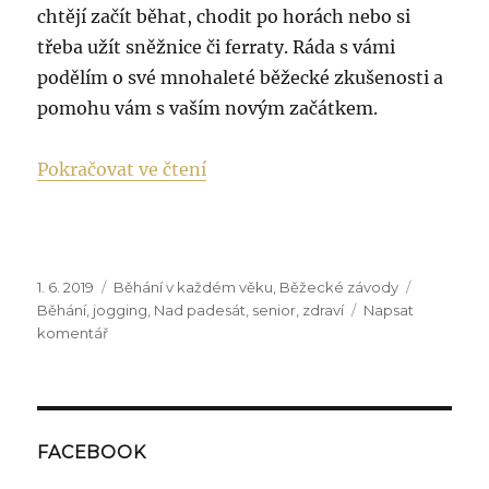
chtějí začít běhat, chodit po horách nebo si
třeba užít sněžnice či ferraty. Ráda s vámi
podělím o své mnohaleté běžecké zkušenosti a
pomohu vám s vaším novým začátkem.
„Jak začít běhat aneb nikdy nen
Pokračovat ve čtení
Publikováno:
Rubriky:
Štítky:
1. 6. 2019
Běhání v každém věku
,
Běžecké závody
Běhání
,
jogging
,
Nad padesát
,
senior
,
zdraví
Napsat
pro
komentář
text
s
názvem
Jak
začít
FACEBOOK
běhat