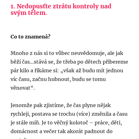
1.
Nedopusťte ztrátu kontroly nad
svým tělem.
Co to znamená?
Mnoho z nás si to vůbec neuvědomuje, ale jak
běží čas…stává se, že třeba po dětech přibereme
pár kilo a říkáme si: „však až budu mít jednou
víc času, začnu hubnout, budu se tomu
věnovat“.
Jenomže pak zjistíme, že čas plyne nějak
rychleji, postava se trochu (více) změnila a času
je stále míň. Je to věčný kolotoč – práce, děti,
domácnost a večer tak akorát padnout do