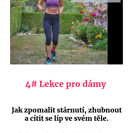
4# Lekce pro dámy
Jak zpomalit stárnutí, zhubnout
a cítit se líp ve svém těle.