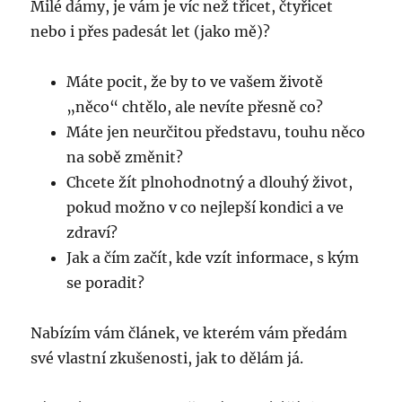
Milé dámy, je vám je víc než třicet, čtyřicet
nebo i přes padesát let (jako mě)?
Máte pocit, že by to ve vašem životě
„něco“ chtělo, ale nevíte přesně co?
Máte jen neurčitou představu, touhu něco
na sobě změnit?
Chcete žít plnohodnotný a dlouhý život,
pokud možno v co nejlepší kondici a ve
zdraví?
Jak a čím začít, kde vzít informace, s kým
se poradit?
Nabízím vám článek, ve kterém vám předám
své vlastní zkušenosti, jak to dělám já.