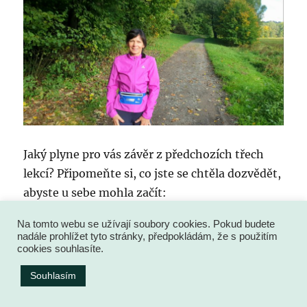
Jaký plyne pro vás závěr z předchozích třech
lekcí? Připomeňte si, co jste se chtěla dozvědět,
abyste u sebe mohla začít:
Na tomto webu se užívají soubory cookies. Pokud budete
Zpomalit stárnutí
nadále prohlížet tyto stránky, předpokládám, že s použitím
Zhubnout
cookies souhlasíte.
Cítit se líp ve svém těle
Souhlasím