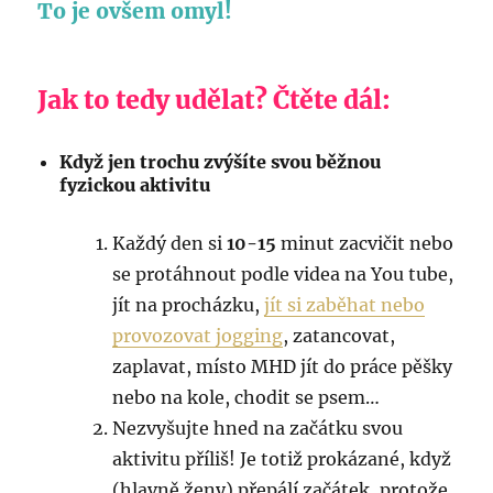
To je ovšem omyl!
Jak to tedy udělat? Čtěte dál:
Když jen trochu zvýšíte svou běžnou
fyzickou aktivitu
Každý den si
10-15
minut zacvičit nebo
se protáhnout podle videa na You tube,
jít na procházku,
jít si zaběhat nebo
provozovat jogging
, zatancovat,
zaplavat, místo MHD jít do práce pěšky
nebo na kole, chodit se psem…
Nezvyšujte hned na začátku svou
aktivitu příliš! Je totiž prokázané, když
(hlavně ženy) přepálí začátek, protože