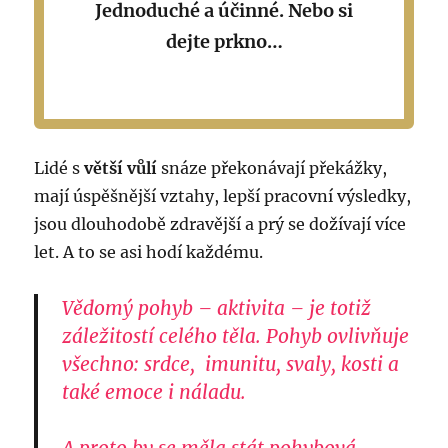
Jednoduché a účinné. Nebo
si
dejte
prkno…
Lidé s
větší vůlí
snáze překonávají překážky,
mají úspěšnější vztahy, lepší pracovní výsledky,
jsou dlouhodobě zdravější a prý se dožívají více
let. A to se asi hodí každému.
Vědomý pohyb – aktivita – je totiž
záležitostí celého těla. Pohyb ovlivňuje
všechno: srdce, imunitu, svaly, kosti a
také emoce i náladu.
A proto by se měla stát pohybová