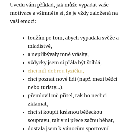
Uvedu vám příklad, jak může vypadat vaše
motivace a všimněte si, že je vždy založená na
vaší emoci:
toužím po tom, abych vypadala svěže a
mladistvě,
a nepřibývaly mně vrásky,
vždycky jsem si přála být štíhlá,
chci mít dobrou fyzičku,
chci poznat nové lidi (např. mezi běžci
nebo turisty…),
přemluvil mě přítel, tak ho nechci
zklamat,
chci si koupit krásnou běžeckou
soupravu, tak v ní přece začnu běhat,
dostala jsem k Vánocům sportovní