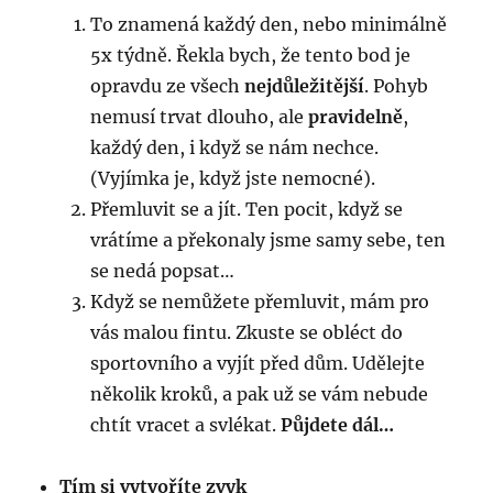
To znamená každý den, nebo minimálně
5x týdně. Řekla bych, že tento bod je
opravdu ze všech
nejdůležitější
. Pohyb
nemusí trvat dlouho, ale
pravidelně
,
každý den, i když se nám nechce.
(Vyjímka je, když jste nemocné).
Přemluvit se a jít. Ten pocit, když se
vrátíme a překonaly jsme samy sebe, ten
se nedá popsat…
Když se nemůžete přemluvit, mám pro
vás malou fintu. Zkuste se obléct do
sportovního a vyjít před dům. Udělejte
několik kroků, a pak už se vám nebude
chtít vracet a svlékat.
Půjdete dál…
Tím si vytvoříte zvyk