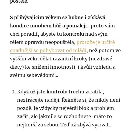
postele.
S přibývajícím věkem se hubne i získává
kondice mnohem hůř a pomaleji
…proto vám
chci poradit, abyste tu
kontrolu
nad svým
tělem opravdu neopouštěla,
protože je určitě
snadnější se pohybovat od mládí
, než potom ve
vyšším věku dělat razantní kroky (nezdravé
diety) ke snížení hmotnosti, i kvůli vzhledu a
svému sebevědomí…
Když už jste
kontrolu
trochu ztratila,
neztrácejte naději. Řekněte si, že nikdy není
pozdě. Je vždycky největší blok a problém
začít, ale jakmile se rozhodnete, máte to
nejhorší za sebou. Teď už zbývá vytrvat…